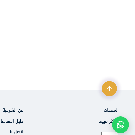
الطلبات والاستفسارات
971503470000
الشكاوى والاقتراحات
971508763434
طلبات التوظيف
971507249990
المنتجات
عن الشرقية
الأكثر مبيعا
دليل المقاسا
اتصل بنا