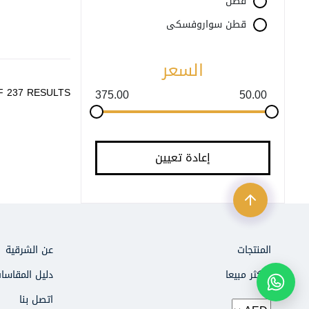
قطن
قطن سواروفسكى
السعر
F 237 RESULTS
375.00
50.00
الطلبات والاستفسارات
971503470000
إعادة تعيين
الشكاوى والاقتراحات
971508763434
طلبات التوظيف
971507249990
المنتجات
عن الشرقية
الأكثر مبيعا
دليل المقاسا
اتصل بنا