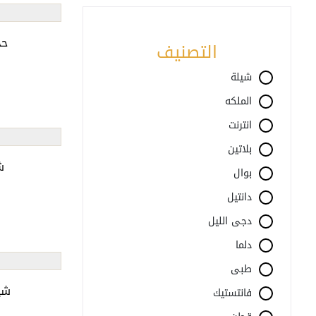
حج
التصنيف
شيلة
الملكه
انترنت
بلاتين
ش
بوال
دانتيل
دجى الليل
دلما
طبى
شي
فانتستيك