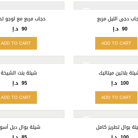
اب دجى الليل مربع
حجاب مربع مع لوجو تط
90
د.إ
90
د.إ
ADD TO CART
ADD TO CART
يلة بلاتين ميتاليك
شيلة بنت الشيخة
100
د.إ
95
د.إ
ADD TO CART
ADD TO CART
لة بوال تطريز كامل
شيلة بوال دبل أسو
100
د.إ
85
د.إ