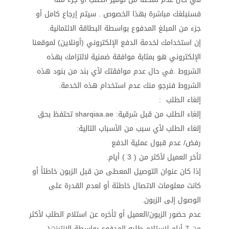
فسنبلغك مباشرة بهذا الخصوص . سيتم إرجاع كامل أو
جزء من المبلغ المدفوع بواسطة البطاقة الائتمانية.
إن استخدامك لخدمة الدفع الإلكتروني (أونلاين) لموقعنا
الإلكتروني هو بمثابة موافقة ضمنية لالتزامك بهذه
الشروط .في حال عدم موافقتك لأي بند من بنود هذه
الشروط فنرجو منك عدم استخدام هذه الخدمة.
إلغاء الطلب :
إلغاء الطلب من قبل شرقية: sharqiaa.ae تحتفظ بحق
إلغاء الطلب لأي سبب من الأسباب التالية:
رفض/ عدم قبول عملية الدفع
تأخر العميل لأكثر من ( 3 ) أيام.
إذا كان عنوان التوصيل المعطى من قبل الزبون خاطئاً أو
كانت معلومات الاتصال خاطئة أو لعدم القدرة على
الوصول إلى الزبون.
عدم حضور الزبون/العميل أو تأخره عن استلام الطلب لأكثر
من 7 أيام لاستلام طلبه المدفوع بواسطة الانترنت(