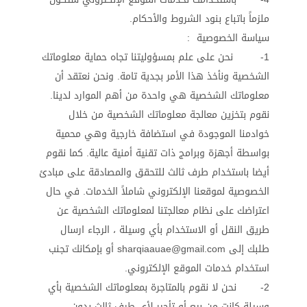
ملزماً باتباع بنود الشروط والأحكام.
سياسة الخصوصية :
1- نحن على علم بمسؤوليتنا تجاه حماية معلوماتك
الشخصية ونأخذ هذا الأمر بجدية تامة. ونحن نعتقد أن
معلوماتك الشخصية هي واحدة من أهم الموارد لدينا.
نقوم بتخزين معالجة معلوماتك الشخصية من خلال
خوادمنا الموجودة في استضافة خارجية وهي محمية
بواسطة أجهزة وبرامج ذات تقنية أمنية عالية. كما نقوم
أيضا باستخدام طرف ثالث للتحقق والمصادقة على مبادئ
الخصوصية لموقعنا الإلكتروني شاملاً الخدمات. في حال
اعتراضك على نظام معالجتنا لمعلوماتك الشخصية عن
طريق النقل أو الاستخدام بأي وسيلة ، الرجاء ارسال
طلبك إلى sharqiaauae@gmail.com أو بإمكانك تجنب
استخدام خدمات الموقع الإلكتروني.
2- نحن لا نقوم بالمتاجرة بمعلوماتك الشخصية بأي
وسيلة كانت من بيع أو تأجير لأي طرف ثالث بدون